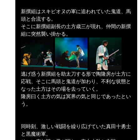
新撰組はスキピオヌの軍に追われていた鬼道、馬
頭と合流する。
そこに新撰組副長の土方歳三が現れ、仲間の新撰
組に突然襲い掛かる。
逃げ惑う新撰組を助太刀する形で陶隆房が土方に
応戦、そこに馬頭と鬼道が加わり、不利な状態と
なった土方はその場を去っていく。
隆房曰く土方の気は冥界の気と同じであったとい
う。
同時刻、激しい戦闘を繰り広げていた真田十勇士
と黒魔術軍。