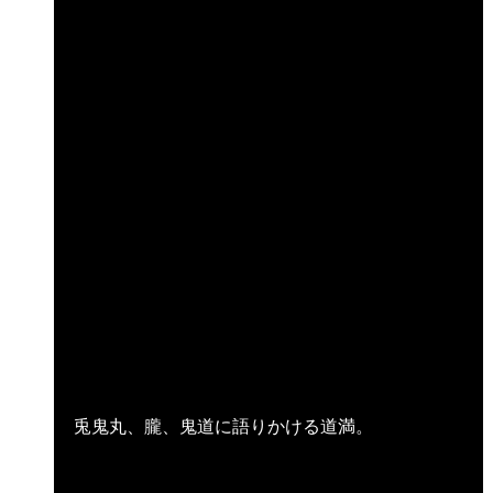
兎鬼丸、朧、鬼道に語りかける道満。