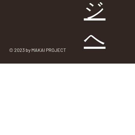
ジ
へ
© 2023 by MAKAI PROJECT