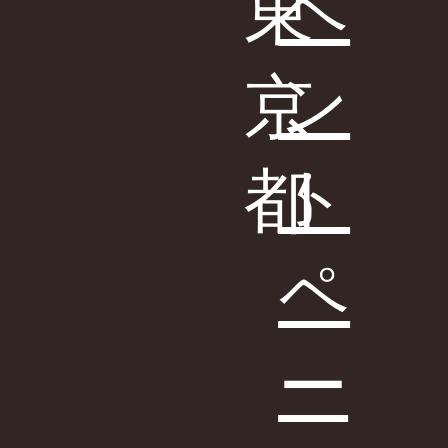
ベ
東
ン
京
ト
都
ペ
ー